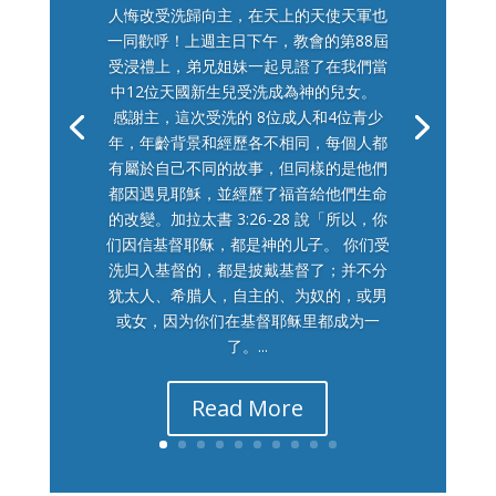
人悔改受洗歸向主，在天上的天使天軍也
一同歡呼！上週主日下午，教會的第88屆
受浸禮上，弟兄姐妹一起見證了在我們當
中12位天國新生兒受洗成為神的兒女。
感謝主，這次受洗的 8位成人和4位青少
年，年齡背景和經歷各不相同，每個人都
有屬於自己不同的故事，但同樣的是他們
都因遇見耶穌，並經歷了福音給他們生命
的改變。加拉太書 3:26-28 說「所以，你
们因信基督耶稣，都是神的儿子。 你们受
洗归入基督的，都是披戴基督了；并不分
犹太人、希腊人，自主的、为奴的，或男
或女，因为你们在基督耶稣里都成为一
了。...
Read More