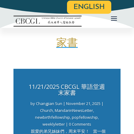
ENGLISH
家書
11/21/2025 CBCGL 華語堂週
末家書
by
Changjian Sun
|
November 21, 2025
|
Church
,
MandarinNewsLetter
,
newbirthfellowship
,
popfellowship
,
weeklyletter
| 0 Comments
親愛的弟兄姊妹們，周末平安！ 當一個