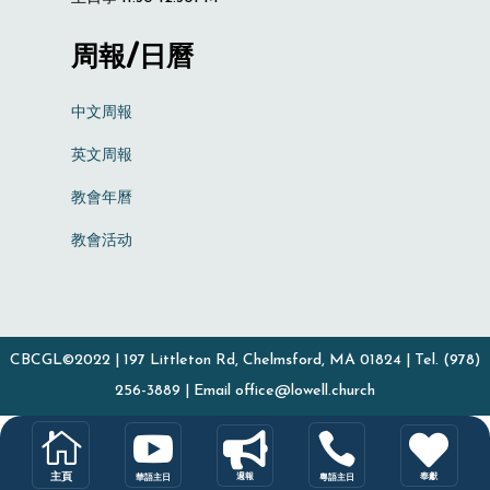
周報/日曆
中文周報
英文周報
教會年曆
教會活动
CBCGL©2022 | 197 Littleton Rd, Chelmsford, MA 01824 | Tel. (978)
256-3889 | Email office@lowell.church










主頁
主頁
週報
奉獻
週報
奉獻
華語主日
粵語主日
華語主日
粵語主日